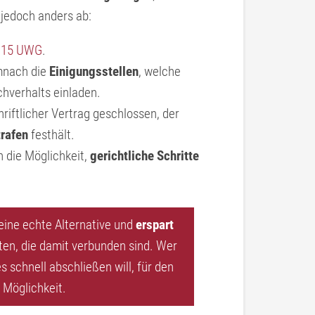
 jedoch anders ab:
 15 UWG
.
mnach die
Einigungsstellen
, welche
chverhalts einladen.
riftlicher Vertrag geschlossen, der
rafen
festhält.
h die Möglichkeit,
gerichtliche Schritte
 eine echte Alternative und
erspart
äten, die damit verbunden sind. Wer
 schnell abschließen will, für den
 Möglichkeit.