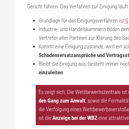
Gericht führen. Das Verfahren zur Einigung läuft
Grundlage für das Einigungsverfahren ist
§
Industrie- und Handelskammern bilden de
Vertreter aller Parteien zur Klärung des Sa
Kommt eine Einigung zustande, wird ein sch
Schadensersatzansprüche und Vertragsst
Bleibt die Einigung aus, besteht immer noc
einzuleiten
.
Es zeigt sich: Die Wettbewerbszentrale ist
den Gang zum Anwalt
, sowie die Formalit
die Verfolgung eines Wettbewerbsverstoßes
ist die
Anzeige bei der WBZ
eine attraktive