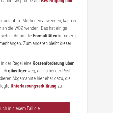
erbände Ansprüche auf
Beseitigung und
er unlautere Methoden anwenden, kann er
h an die WBZ wenden. Das hat einige
 sich nicht um die
Formalitäten
kümmern,
menhängen. Zum anderen bleibt dieser
in der Regel eine
Kostenforderung über
tlich
günstiger
weg, als es bei der Post
ndieren Abgemahnte hier eher dazu, die
elegte
Unterlassungserklärung
zu
uch in diesem Fall die