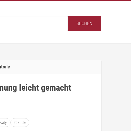
SUCHEN
trale
nung leicht gemacht
exity
Claude