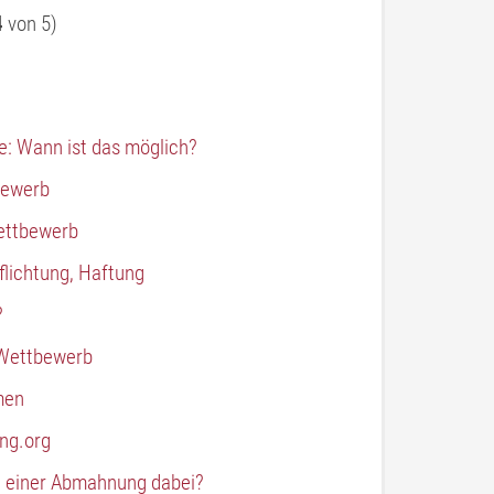
4
von 5)
: Wann ist das möglich?
bewerb
ettbewerb
lichtung, Haftung
?
 Wettbewerb
men
ng.org
i einer Abmahnung dabei?