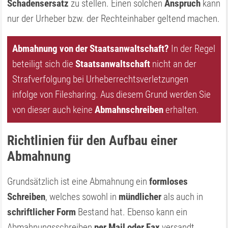
Schadensersatz
zu stellen. Einen solchen
Anspruch
kann
nur der Urheber bzw. der Rechteinhaber geltend machen.
Abmahnung von der Staatsanwaltschaft?
In der Regel
beteiligt sich die
Staatsanwaltschaft
nicht an der
Strafverfolgung bei Urheberrechtsverletzungen
infolge von Filesharing. Aus diesem Grund werden Sie
von dieser auch keine
Abmahnschreiben
erhalten.
Richtlinien für den Aufbau einer
Abmahnung
Grundsätzlich ist eine Abmahnung ein
formloses
Schreiben
, welches sowohl in
mündlicher
als auch in
schriftlicher Form
Bestand hat. Ebenso kann ein
Abmahnungsschreiben
per Mail oder Fax
versandt