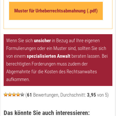
Muster für Urheberrechtsabmahnung (.pdf)
Wenn Sie sich
unsicher
in Bezug auf Ihre eigenen
Formulierungen oder ein Muster sind, sollten Sie sich
von einem
spezialisierten Anwalt
beraten lassen. Bei
berechtigten Forderungen muss zudem der
Abgemahnte für die Kosten des Rechtsanwaltes
aufkommen.
(
61
Bewertungen, Durchschnitt:
3,95
von 5)
Das könnte Sie auch interessieren: