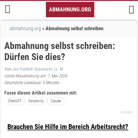
Inhalt
ABMAHNUNG.ORG
springen
abmahnung.org
Abmahnung selbst schreiben
Abmahnung selbst schreiben:
Dürfen Sie dies?
Von
Jan Frederik Strasmann, LL. M.
Letzte Aktualisierung am: 7. Mai 2026
Geschätzte Lesedauer:
5
Minuten
Fasse diesen Artikel zusammen mit:
ChatGPT
Perplexity
Claude
Brauchen Sie Hilfe im Bereich Arbeitsrecht?