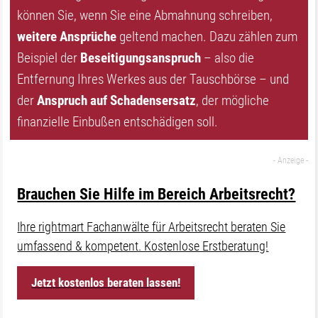
können Sie, wenn Sie eine Abmahnung schreiben,
weitere Ansprüche
geltend machen. Dazu zählen zum
Beispiel der
Beseitigungsanspruch
– also die
Entfernung Ihres Werkes aus der Tauschbörse – und
der
Anspruch auf Schadensersatz
, der mögliche
finanzielle Einbußen entschädigen soll.
Brauchen Sie Hilfe im Bereich Arbeitsrecht?
Ihre rightmart Fachanwälte für Arbeitsrecht beraten Sie
umfassend & kompetent. Kostenlose Erstberatung!
Jetzt kostenlos beraten lassen!