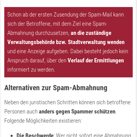
Schon ab der ersten Zusendung der Spam-Mail kann
sich der Betroffene, mit dem Ziel eine Spam-
Abmahnung durchzusetzen,
an die zuständige
Verwaltungsbehörde bzw. Stadtverwaltung wenden
und eine Anzeige aufgeben. Dabei besteht jedoch kein
Anspruch darauf, über den
Verlauf der Ermittlungen
informiert zu werden.
Alternativen zur Spam-Abmahnung
Neben den juristischen Schritten können sich betroffene
Personen auch
anders gegen Spammer schützen
.
Folgende Möglichkeiten existieren:
Die Beschwerde
: Wer nicht sofort eine Abmahnung