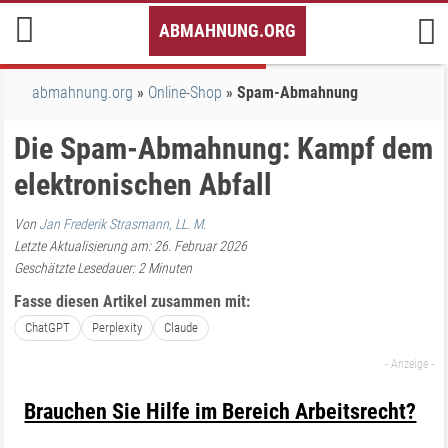
Inhalt
ABMAHNUNG.ORG
springen
abmahnung.org
Online-Shop
Spam-Abmahnung
Die Spam-Abmahnung: Kampf dem
elektronischen Abfall
Von
Jan Frederik Strasmann, LL. M.
Letzte Aktualisierung am: 26. Februar 2026
Geschätzte Lesedauer:
2
Minuten
Fasse diesen Artikel zusammen mit:
ChatGPT
Perplexity
Claude
Brauchen Sie Hilfe im Bereich Arbeitsrecht?