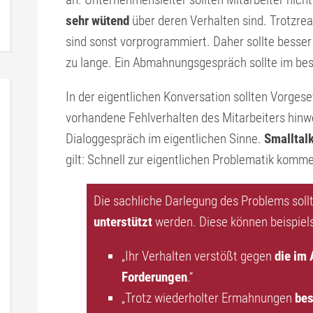
sehr wütend
über deren Verhalten sind. Trotzr
sind sonst vorprogrammiert. Daher sollte besse
zu lange. Ein Abmahnungsgespräch sollte im bes
In der eigentlichen Konversation sollten Vorges
vorhandene Fehlverhalten des Mitarbeiters hinwe
Dialoggespräch im eigentlichen Sinne.
Smalltal
gilt: Schnell zur eigentlichen Problematik komm
Die sachliche Darlegung des Problems soll
unterstützt
werden. Diese können beispiels
„Ihr Verhalten verstößt gegen
die im 
Forderungen
.“
„Trotz wiederholter Ermahnungen
bes