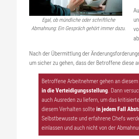
Au
un
Egal, ob mündliche oder schriftliche
Abmahnung: Ein Gespräch gehört immer dazu.
v
ab
Nach der Übermittlung der Änderungsforderunge
um sicher zu gehen, dass der Betroffene diese a
Betroffene Arbeitnehmer gehen an diesem
in die Verteidigungsstellung
. Dann versuc
auch Ausreden zu liefern, um das kritisiert
diesem Verhalten sollte
in jedem Fall Ab
Selbstbewusste und erfahrene Chefs werde
einlassen und auch nicht von der Abmahn