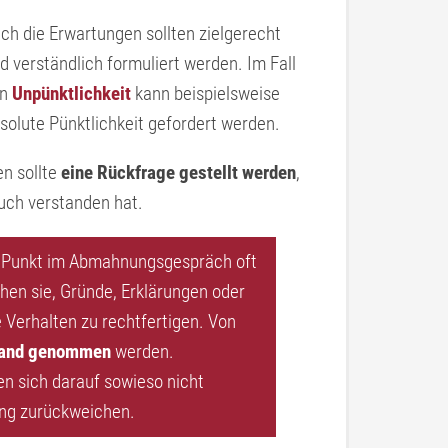
ch die Erwartungen sollten zielgerecht
d verständlich formuliert werden. Im Fall
on
Unpünktlichkeit
kann beispielsweise
solute Pünktlichkeit gefordert werden.
n sollte
eine Rückfrage gestellt werden
,
uch verstanden hat.
 Punkt im Abmahnungsgespräch oft
hen sie, Gründe, Erklärungen oder
e Verhalten zu rechtfertigen. Von
stand genommen
werden.
n sich darauf sowieso nicht
ung zurückweichen.