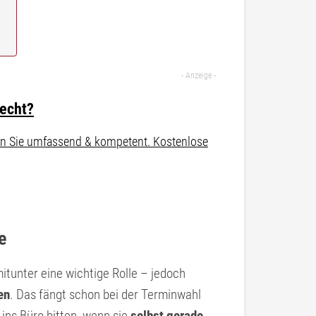
recht?
aten Sie umfassend & kompetent. Kostenlose
e
unter eine wichtige Rolle – jedoch
en
. Das fängt schon bei der Terminwahl
 ins Büro bitten, wenn sie
selbst gerade