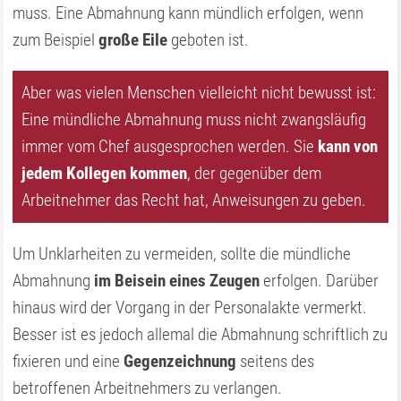
muss. Eine Abmahnung kann mündlich erfolgen, wenn
zum Beispiel
große Eile
geboten ist.
Aber was vielen Menschen vielleicht nicht bewusst ist:
Eine mündliche Abmahnung muss nicht zwangsläufig
immer vom Chef ausgesprochen werden. Sie
kann von
jedem Kollegen kommen
, der gegenüber dem
Arbeitnehmer das Recht hat, Anweisungen zu geben.
Um Unklarheiten zu vermeiden, sollte die mündliche
Abmahnung
im Beisein eines Zeugen
erfolgen. Darüber
hinaus wird der Vorgang in der Personalakte vermerkt.
Besser ist es jedoch allemal die Abmahnung schriftlich zu
fixieren und eine
Gegenzeichnung
seitens des
betroffenen Arbeitnehmers zu verlangen.