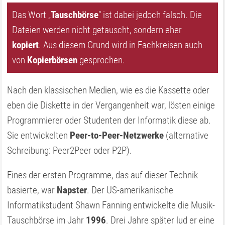
Das Wort „
Tauschbörse
“ ist dabei jedoch falsch. Die
Dateien werden nicht getauscht, sondern eher
kopiert
. Aus diesem Grund wird in Fachkreisen auch
von
Kopierbörsen
gesprochen.
Nach den klassischen Medien, wie es die Kassette oder
eben die Diskette in der Vergangenheit war, lösten einige
Programmierer oder Studenten der Informatik diese ab.
Sie entwickelten
Peer-to-Peer-Netzwerke
(alternative
Schreibung: Peer2Peer oder P2P).
Eines der ersten Programme, das auf dieser Technik
basierte, war
Napster
. Der US-amerikanische
Informatikstudent Shawn Fanning entwickelte die Musik-
Tauschbörse im Jahr
1996
. Drei Jahre später lud er eine