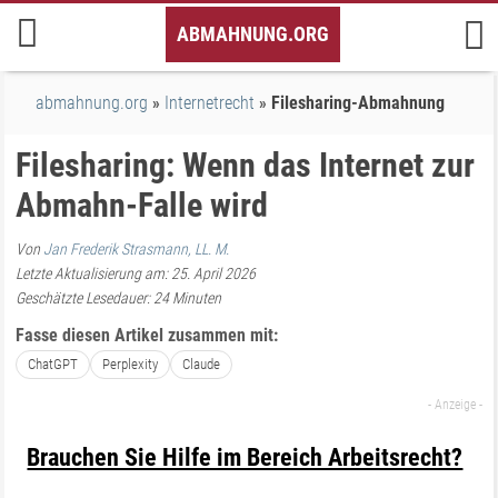
Inhalt
ABMAHNUNG.ORG
springen
abmahnung.org
Internetrecht
Filesharing-Abmahnung
Filesharing: Wenn das Internet zur
Abmahn-Falle wird
Von
Jan Frederik Strasmann, LL. M.
Letzte Aktualisierung am: 25. April 2026
Geschätzte Lesedauer:
24
Minuten
Fasse diesen Artikel zusammen mit:
ChatGPT
Perplexity
Claude
Brauchen Sie Hilfe im Bereich Arbeitsrecht?