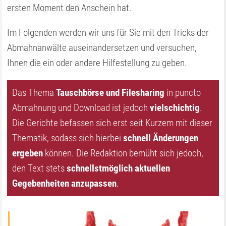
ersten Moment den Anschein hat.
Im Folgenden werden wir uns für Sie mit den Tricks der
Abmahnanwälte auseinandersetzen und versuchen,
Ihnen die ein oder andere Hilfestellung zu geben.
Das Thema
Tauschbörse und Filesharing
in puncto
Abmahnung und Download ist jedoch
vielschichtig
.
Die Gerichte befassen sich erst seit Kurzem mit dieser
Thematik, sodass sich hierbei
schnell Änderungen
ergeben
können. Die Redaktion bemüht sich jedoch,
den Text stets
schnellstmöglich aktuellen
Gegebenheiten anzupassen
.