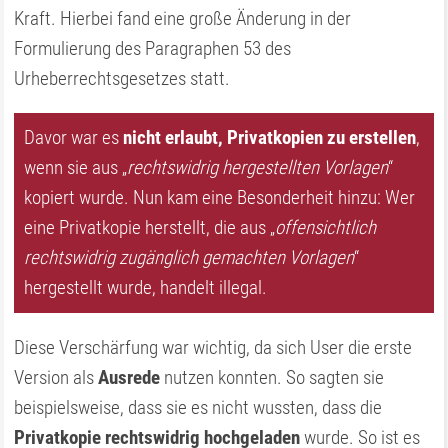
Kraft. Hierbei fand eine große Änderung in der
Formulierung des Paragraphen 53 des
Urheberrechtsgesetzes statt.
Davor war es
nicht erlaubt, Privatkopien zu erstellen
,
wenn sie aus „
rechtswidrig hergestellten Vorlagen
“
kopiert wurde. Nun kam eine Besonderheit hinzu: Wer
eine Privatkopie herstellt, die aus „
offensichtlich
rechtswidrig zugänglich gemachten Vorlagen
“
hergestellt wurde, handelt illegal.
Diese Verschärfung war wichtig, da sich User die erste
Version als
Ausrede
nutzen konnten. So sagten sie
beispielsweise, dass sie es nicht wussten, dass die
Privatkopie rechtswidrig hochgeladen
wurde. So ist es