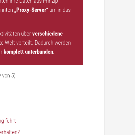
en ihre Daten aus Prinzip
annten
„Proxy-Server“
um in das
tivitäten über
verschiedene
ze Welt verteilt. Dadurch werden
ar
komplett unterbunden
.
9
von 5)
?
g führt
erhalten?