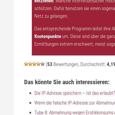
entziehen
. Manche Internetbesucher möcht
schützen. Dafür benutzen sie einen sogen
Netz zu gelangen.
Das entsprechende Programm leitet ihre Ak
Knotenpunkte
um. Diese sind über die gan
Ermittlungen extrem erschwert, meist sog
(
53
Bewertungen, Durchschnitt:
4,1
Das könnte Sie auch interessieren:
Die IP-Adresse speichern – Ist das erlaubt
Wenn die falsche IP-Adresse zur Abmahnun
Tube 8: Abmahnung wegen Erotikkonsums 