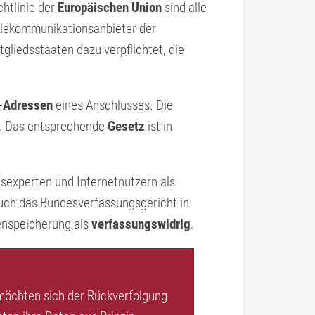
chtlinie der
Europäischen Union
sind alle
lekommunikationsanbieter der
tgliedsstaaten dazu verpflichtet, die
P-Adressen
eines Anschlusses. Die
e. Das entsprechende
Gesetz
ist in
tsexperten und Internetnutzern als
ch das Bundesverfassungsgericht in
enspeicherung als
verfassungswidrig
.
 möchten sich der Rückverfolgung