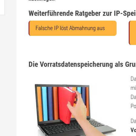
Weiterführende Ratgeber zur IP-Spe
Falsche IP löst Abmahnung aus
Die Vorratsdatenspeicherung als Gr
Da
mü
D
Po
Da
Vo