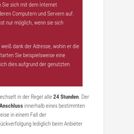
 Sie sich mit dem Internet
nderen Computern und Servern auf.
t nur möglich, wenn sie sich
 weiß dank der Adresse, wohin er die
arten Sie beispielsweise eine
sich dies aufgrund der genutzten
echselt in der Regel alle
24 Stunden
. Der
Anschluss
innerhalb eines bestimmten
eise in einem Fall der
-Rückverfolgung lediglich beim Anbieter