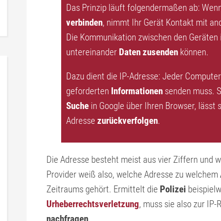
Das Prinzip läuft folgendermaßen ab: Wenn
verbinden
, nimmt Ihr Gerät Kontakt mit a
Die Kommunikation zwischen den Geräten is
untereinander
Daten zusenden
können.
Dazu dient die IP-Adresse: Jeder Computer
geforderten
Informationen
senden muss. St
Suche
in Google über Ihren Browser, lässt 
Adresse
zurückverfolgen
.
Die Adresse besteht meist aus vier Ziffern und w
Provider weiß also, welche Adresse zu welchem
Zeitraums gehört. Ermittelt die
Polizei
beispielw
Urheberrechtsverletzung
, muss sie also zur IP
nachfragen
.