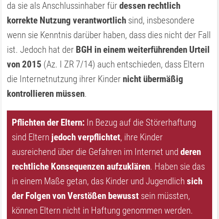
da sie als Anschlussinhaber für
dessen rechtlich
korrekte Nutzung verantwortlich
sind, insbesondere
wenn sie Kenntnis darüber haben, dass dies nicht der Fall
ist. Jedoch hat der
BGH in einem weiterführenden Urteil
von 2015
(Az. I ZR 7/14) auch entschieden, dass Eltern
die Internetnutzung ihrer Kinder
nicht übermäßig
kontrollieren müssen
.
Pflichten der Eltern:
In Bezug auf die Störerhaftung
sind Eltern
jedoch verpflichtet
, ihre Kinder
ausreichend über die Gefahren im Internet und
deren
rechtliche Konsequenzen aufzuklären
. Haben sie das
in einem Maße getan, das Kinder und Jugendlich
sich
der Folgen von Verstößen bewusst
sein müssten,
können Eltern nicht in Haftung genommen werden.