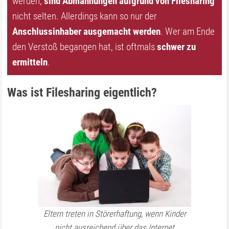
werden,
sind Abmahnungen aufgrund von Filesharing
nicht selten. Allerdings kann so nur der
Anschlussinhaber ausgemacht werden
. Wer am Ende
den Verstoß begangen hat, ist oftmals
schwer zu
ermitteln
.
Was ist Filesharing eigentlich?
Eltern treten in Störerhaftung, wenn Kinder
nicht ausreichend über das Internet