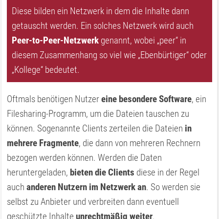
Diese bilden ein Netzwerk in dem die Inhalte dann
getauscht werden. Ein solches Netzwerk wird auch
Peer-to-Peer-Netzwerk
genannt, wobei „peer“ in
diesem Zusammenhang so viel wie „Ebenbürtiger“ oder
„Kollege“ bedeutet.
Oftmals benötigen Nutzer
eine besondere Software
, ein
Filesharing-Programm, um die Dateien tauschen zu
können. Sogenannte Clients zerteilen die Dateien
in
mehrere Fragmente
, die dann von mehreren Rechnern
bezogen werden können. Werden die Daten
heruntergeladen,
bieten die Clients
diese in der Regel
auch
anderen Nutzern im Netzwerk an
. So werden sie
selbst zu Anbieter und verbreiten dann eventuell
geschützte Inhalte
unrechtmäßig weiter
.