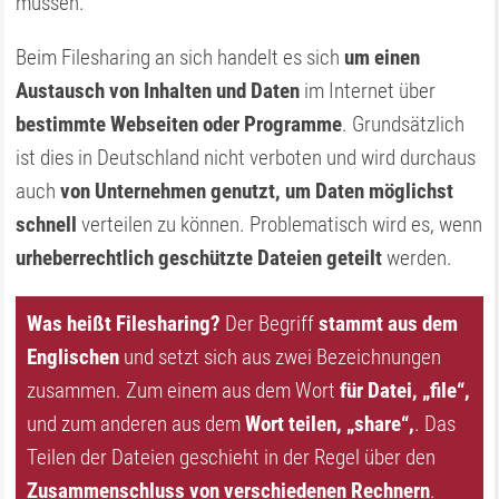
müssen.
Beim Filesharing an sich handelt es sich
um einen
Austausch von Inhalten und Daten
im Internet über
bestimmte Webseiten oder Programme
. Grundsätzlich
ist dies in Deutschland nicht verboten und wird durchaus
auch
von Unternehmen genutzt, um Daten möglichst
schnell
verteilen zu können. Problematisch wird es, wenn
urheberrechtlich geschützte Dateien geteilt
werden.
Was heißt Filesharing?
Der Begriff
stammt aus dem
Englischen
und setzt sich aus zwei Bezeichnungen
zusammen. Zum einem aus dem Wort
für Datei, „file“,
und zum anderen aus dem
Wort teilen, „share“,
. Das
Teilen der Dateien geschieht in der Regel über den
Zusammenschluss von verschiedenen Rechnern
.