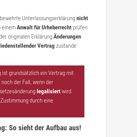
fbewehrte Unterlassungserklärung
nicht
on einem
Anwalt für Urheberrecht
prüfen
der originalen Erklärung
Änderungen
riedenstellender Vertrag
zustande
ist grundsätzlich ein Vertrag mit
n noch der Fall, wenn der
esetzesänderung
legalisiert
wird.
re Zustimmung durch eine
g: So sieht der Aufbau aus!