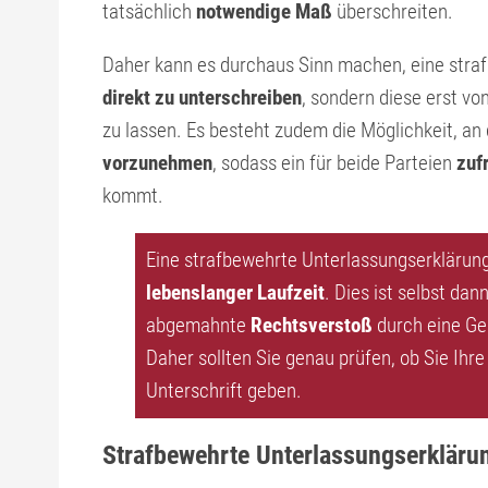
tatsächlich
notwendige Maß
überschreiten.
Daher kann es durchaus Sinn machen, eine stra
direkt zu unterschreiben
, sondern diese erst v
zu lassen. Es besteht zudem die Möglichkeit, an 
vorzunehmen
, sodass ein für beide Parteien
zuf
kommt.
Eine strafbewehrte Unterlassungserklärung 
lebenslanger Laufzeit
. Dies ist selbst dan
abgemahnte
Rechtsverstoß
durch eine G
Daher sollten Sie genau prüfen, ob Sie Ih
Unterschrift geben.
Strafbewehrte Unterlassungserklärun