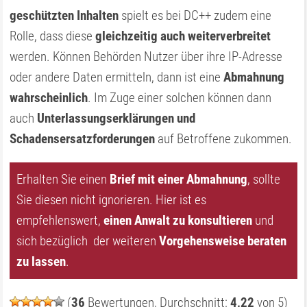
geschützten Inhalten
spielt es bei DC++ zudem eine
Rolle, dass diese
gleichzeitig auch weiterverbreitet
werden. Können Behörden Nutzer über ihre IP-Adresse
oder andere Daten ermitteln, dann ist eine
Abmahnung
wahrscheinlich
. Im Zuge einer solchen können dann
auch
Unterlassungserklärungen und
Schadensersatzforderungen
auf Betroffene zukommen.
Erhalten Sie einen
Brief mit einer Abmahnung
, sollte
Sie diesen nicht ignorieren. Hier ist es
empfehlenswert,
einen Anwalt zu konsultieren
und
sich bezüglich der weiteren
Vorgehensweise beraten
zu lassen
.
(
36
Bewertungen, Durchschnitt:
4,22
von 5)