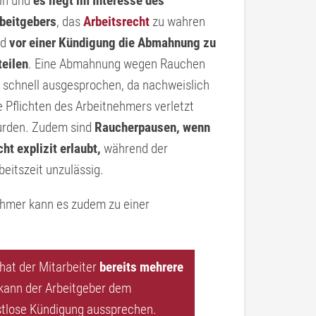
in und
es liegt im Interesse des
beitgebers
, das
Arbeitsrecht
zu wahren
nd
vor einer Kündigung die Abmahnung zu
teilen
. Eine Abmahnung wegen Rauchen
t schnell ausgesprochen, da nachweislich
e Pflichten des Arbeitnehmers verletzt
rden. Zudem sind
Raucherpausen, wenn
cht explizit erlaubt,
während der
beitszeit unzulässig.
hmer kann es zudem zu einer
 hat der Mitarbeiter
bereits mehrere
 kann der Arbeitgeber dem
stlose Kündigung aussprechen.