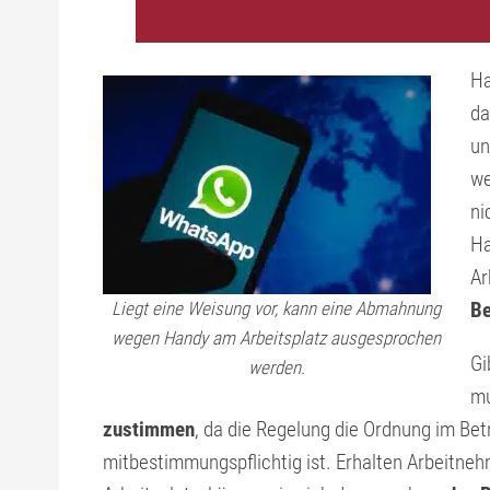
Ha
da
un
we
ni
Ha
Ar
Liegt eine Weisung vor, kann eine Abmahnung
Be
wegen Handy am Arbeitsplatz ausgesprochen
Gi
werden.
mu
zustimmen
, da die Regelung die Ordnung im Bet
mitbestimmungspflichtig ist. Erhalten Arbeit