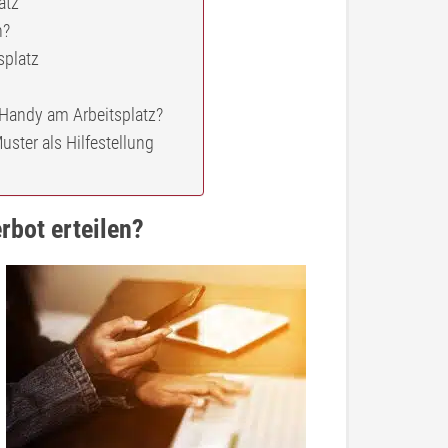
atz
n?
splatz
Handy am Arbeitsplatz?
ter als Hilfestellung
rbot erteilen?