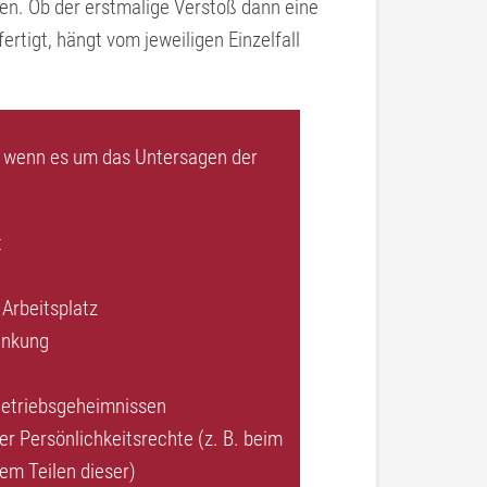
n. Ob der erstmalige Verstoß dann eine
tigt, hängt vom jeweiligen Einzelfall
, wenn es um das Untersagen der
t
Arbeitsplatz
enkung
Betriebsgeheimnissen
r Persönlichkeitsrechte (z. B. beim
em Teilen dieser)