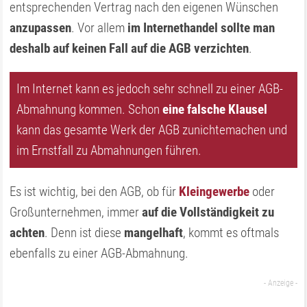
entsprechenden Vertrag nach den eigenen Wünschen
anzupassen
. Vor allem
im Internethandel sollte man
deshalb auf keinen Fall auf die AGB verzichten
.
Im Internet kann es jedoch sehr schnell zu einer AGB-
Abmahnung kommen. Schon
eine falsche Klausel
kann das gesamte Werk der AGB zunichtemachen und
im Ernstfall zu Abmahnungen führen.
Es ist wichtig, bei den AGB, ob für
Kleingewerbe
oder
Großunternehmen, immer
auf die Vollständigkeit zu
achten
. Denn ist diese
mangelhaft
, kommt es oftmals
ebenfalls zu einer AGB-Abmahnung.