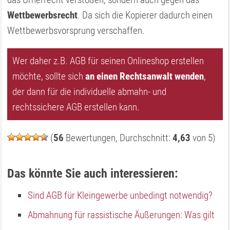
Wettbewerbsrecht
. Da sich die Kopierer dadurch einen
Wettbewerbsvorsprung verschaffen.
Wer daher z.B. AGB für seinen Onlineshop erstellen
möchte, sollte sich
an einen Rechtsanwalt wenden
,
der dann für die individuelle abmahn- und
rechtssichere AGB erstellen kann.
(
56
Bewertungen, Durchschnitt:
4,63
von 5)
Das könnte Sie auch interessieren:
Sind AGB für Kleingewerbe unbedingt notwendig?
Abmahnung für rassistische Äußerungen: Was gilt