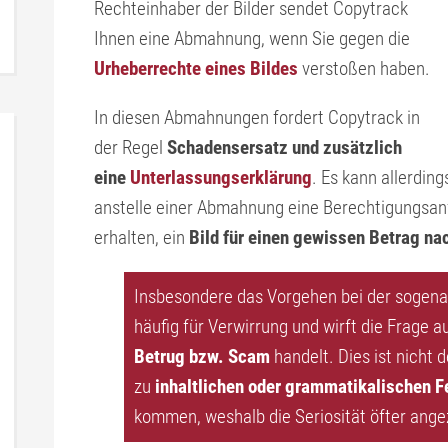
Rechteinhaber der Bilder sendet Copytrack
Ihnen eine Abmahnung, wenn Sie gegen die
Urheberrechte eines Bildes
verstoßen haben.
In diesen Abmahnungen fordert Copytrack in
der Regel
Schadensersatz und zusätzlich
eine
Unterlassungserklärung
. Es kann allerdin
anstelle einer Abmahnung eine Berechtigungsan
erhalten, ein
Bild für einen gewissen Betrag nac
Insbesondere das Vorgehen bei der sogena
häufig für Verwirrung und wirft die Frage a
Betrug bzw. Scam
handelt. Dies ist nicht d
zu
inhaltlichen oder grammatikalischen F
kommen, weshalb die Seriosität öfter angez