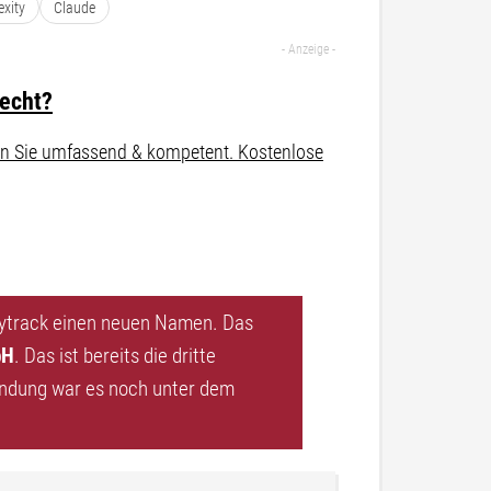
exity
Claude
recht?
aten Sie umfassend & kompetent. Kostenlose
pytrack einen neuen Namen. Das
bH
. Das ist bereits die dritte
dung war es noch unter dem