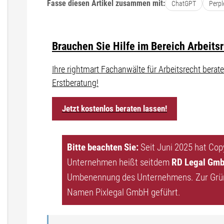
Fasse diesen Artikel zusammen mit:
ChatGPT
Perpl
Brauchen Sie Hilfe im Bereich Arbeits
Ihre rightmart Fachanwälte für Arbeitsrecht ber
Erstberatung!
Jetzt kostenlos beraten lassen!
Bitte beachten Sie:
Seit Juni 2025 hat Co
Unternehmen heißt seitdem
RD Legal Gm
Umbenennung des Unternehmens. Zur Grün
Namen Pixlegal GmbH geführt.