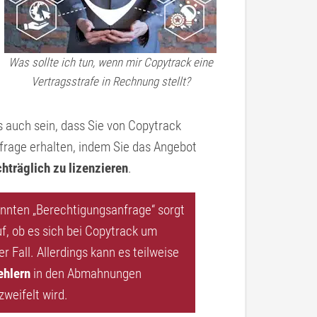
Was sollte ich tun, wenn mir Copytrack eine
Vertragsstrafe in Rechnung stellt?
gs auch sein, dass Sie von Copytrack
frage erhalten, indem Sie das Angebot
hträglich zu lizenzieren
.
nnten „Berechtigungsanfrage“ sorgt
uf, ob es sich bei Copytrack um
er Fall. Allerdings kann es teilweise
ehlern
in den Abmahnungen
weifelt wird.