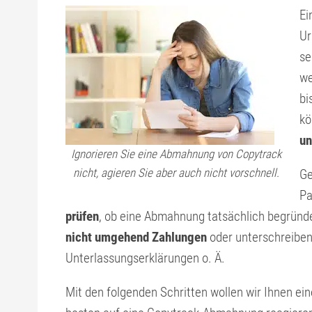
Ei
Ur
se
we
bi
kö
un
Ignorieren Sie eine Abmahnung von Copytrack
nicht, agieren Sie aber auch nicht vorschnell.
Ge
Pa
prüfen
, ob eine Abmahnung tatsächlich begründe
nicht umgehend Zahlungen
oder unterschreiben
Unterlassungserklärungen o. Ä.
Mit den folgenden Schritten wollen wir Ihnen ei