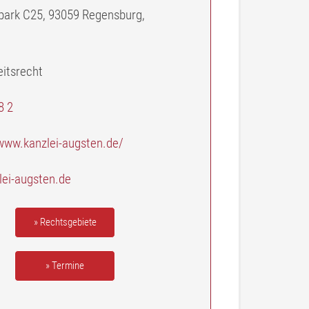
ark C25, 93059 Regensburg,
eitsrecht
8 2
/www.kanzlei-augsten.de/
ei-augsten.de
» Rechtsgebiete
» Termine