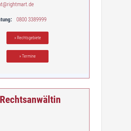
ht@rightmart.de
atung
0800 3389999
» Rechtsgebiete
» Termine
 Rechtsanwältin