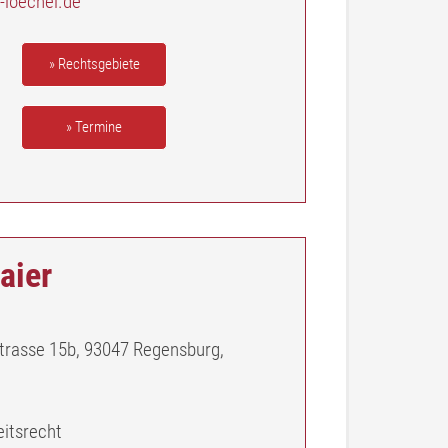
-loechel.de
» Rechtsgebiete
» Termine
aier
strasse 15b, 93047 Regensburg,
eitsrecht