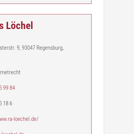
as Löchel
terstr. 9, 93047 Regensburg,
ernetrecht
5 99 84
5 18 6
www.ra-loechel.de/