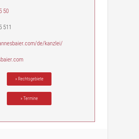
5 50
5 511
hannesbaier.com/de/kanzlei/
baier.com
» Rechtsgebiete
» Termine