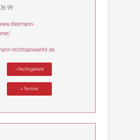
 36 99
/www.diekmann-
ome/
mann-rechtsanwaelte.de
» Rechtsgebiete
» Termine