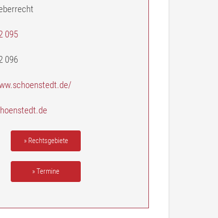
eberrecht
2 095
2 096
www.schoenstedt.de/
hoenstedt.de
» Rechtsgebiete
» Termine