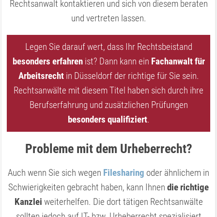
Rechtsanwalt kontaktieren und sich von diesem beraten
und vertreten lassen.
Legen Sie darauf wert, dass Ihr Rechtsbeistand
besonders erfahren
ist? Dann kann ein
Fachanwalt für
Arbeitsrecht
in Düsseldorf der richtige für Sie sein.
Rechtsanwälte mit diesem Titel haben sich durch ihre
Berufserfahrung und zusätzlichen Prüfungen
besonders qualifiziert
.
Probleme mit dem Urheberrecht?
Auch wenn Sie sich wegen
Filesharing
oder ähnlichem in
Schwierigkeiten gebracht haben, kann Ihnen
die richtige
Kanzlei
weiterhelfen. Die dort tätigen Rechtsanwälte
sollten jedoch auf IT- bzw. Urheberrecht spezialisiert